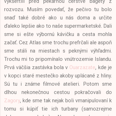
vykšeftili pred pekárňou čerstvé bagety z
rozvozu. Musím povedať, že pečivo tu bolo
snaď také dobré ako u nás doma a určite
ďaleko lepšie ako to naše supermarketské. Dali
sme si ešte výbornú kávičku a cesta mohla
začať. Cez Atlas sme trochu prefrčali ale aspoň
sme stáli na miestach s peknými výhľadmi.
Trochu mi to pripomínalo vnútrozemie Islandu.
Prvá väčšia zastávka bola v
Ouarzazate
, kde je
v kopci staré mestečko akoby uplácané z hliny.
Sú tu i známe filmové atelieri. Potom sme
dlhou nekonečnou cestou pokračovali do
Zagory
, kde sme tak nejak boli vmanipulovaní k
tomu si kúpiť tie ich turbany (samozrejme