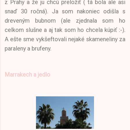
z Prahy a že ju chcú preložiť ( tá bola ale asi
snaď 30 ročná). Ja som nakoniec odišla s
dreveným bubnom (ale zjednala som ho
celkom slušne a aj tak som ho chcela kúpiť :-).
A ešte sme vykšeftovali nejaké skameneliny za
paraleny a brufeny.
Marrakech a jedlo