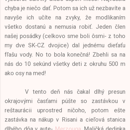
chyba je niečo dať. Potom sa ich už nezbavíte a
navyše ich učíte na zvyky, že modlikaním
všetko dostanú a nemusia robiť. Jeden člen
našej posádky (celkovo sme boli ôsmi- z toho
my dve SK-CZ dvojice) dal jednému dieťaťu
fľašu vody. No to bola konečná! Zbehli sa na
nás do 10 sekúnd všetky deti z okruhu 500 m
ako osy na med!
V tento deň nás čakal dlhý presun
okrajovými časťami púšte so zastávkou v
reštaurácii uprostred ničoho, potom ešte
zastávka na nákup v Risani a cieľová stanica
dlhého dňa v aute-
Merzouga
. Maličká dedinka