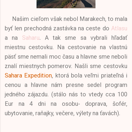
Našim cieľom však nebol Marakech, to mala
byť len prechodná zastávka na ceste do
Atlasu
a na
Saharu
. A tak sme sa vybrali hľadať
miestnu cestovku. Na cestovanie na vlastnú
päsť sme nemali moc času a hlavne sme neboli
znalí miestnych pomerov. Našli sme cestovku
Sahara Expedition
, ktorá bola veľmi priateľná i
cenou a hlavne nám presne sedel program
jedného zájazdu. (stálo nás to vtedy cca 100
Eur na 4 dni na osobu- doprava, šofér,
ubytovanie, raňajky, večere, výlety na ťavách).