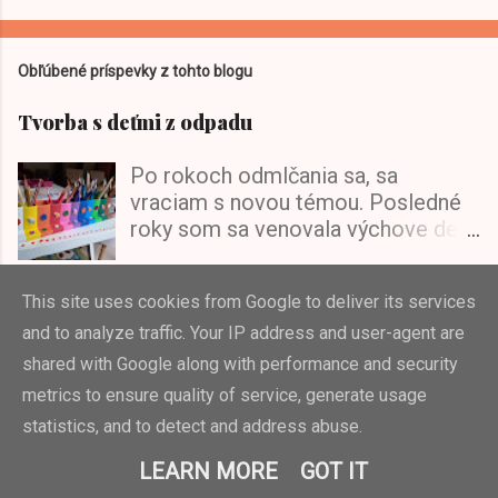
Obľúbené príspevky z tohto blogu
Tvorba s deťmi z odpadu
Po rokoch odmlčania sa, sa
vraciam s novou témou. Posledné
roky som sa venovala výchove detí
a budovaniu domu a domácnosti a
vytvorení domova. Po prvotnom
VIAC »
This site uses cookies from Google to deliver its services
ošiali zo všetkých možností,
hračiek, hier a rád prišlo
and to analyze traffic. Your IP address and user-agent are
Cuba Libre
vytriezvenie a zamyslenie sa, kam
shared with Google along with performance and security
to tie moje deti smerujem... Pre
metrics to ensure quality of service, generate usage
Fidel, rum, tabak, veterány, salsa,
doplnenie, tri deti za 3,5 roka bolo
statistics, and to detect and address abuse.
Karibik... Toto sa vynorí v hlave, keď
dosť výživné :-) a hračiek a
sa povie Kuba. Krajina s atraktívnou
darčekov sa z každej strany sypalo
LEARN MORE
GOT IT
a zaujímavou polohou a ešte
(3x!). Hračky všade, rozhádzané,