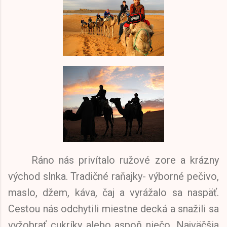
Ráno nás privítalo ružové zore a krázny
východ slnka. Tradičné raňajky- výborné pečivo,
maslo, džem, káva, čaj a vyrážalo sa naspäť.
Cestou nás odchytili miestne decká a snažili sa
vyžobrať cukríky alebo aspoň niečo. Najväčšia