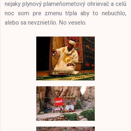
nejaky plynový plameňometový ohrievač a celú
noc som pre zmenu tŕpla aby to nebuchlo,
alebo sa nevznietilo. No veselo.