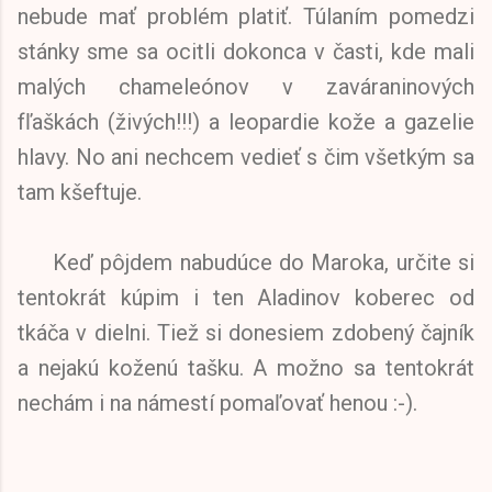
nebude mať problém platiť. Túlaním pomedzi
stánky sme sa ocitli dokonca v časti, kde mali
malých chameleónov v zaváraninových
fľaškách (živých!!!) a leopardie kože a gazelie
hlavy. No ani nechcem vedieť s čim všetkým sa
tam kšeftuje.
Keď pôjdem nabudúce do Maroka, určite si
tentokrát kúpim i ten Aladinov koberec od
tkáča v dielni. Tiež si donesiem zdobený čajník
a nejakú koženú tašku. A možno sa tentokrát
nechám i na námestí pomaľovať henou :-).
.....