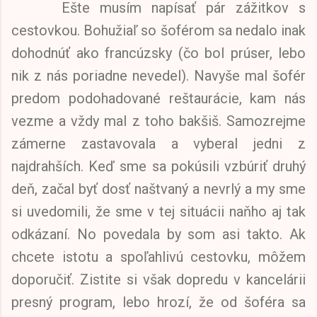
Ešte musím napísať pár zážitkov s
cestovkou. Bohužiaľ so šoférom sa nedalo inak
dohodnúť ako francúzsky (čo bol prúser, lebo
nik z nás poriadne nevedel). Navyše mal šofér
predom podohadované reštaurácie, kam nás
vezme a vždy mal z toho bakšiš. Samozrejme
zámerne zastavovala a vyberal jedni z
najdrahších. Keď sme sa pokúsili vzbúriť druhý
deň, začal byť dosť naštvaný a nevrlý a my sme
si uvedomili, že sme v tej situácii naňho aj tak
odkázaní. No povedala by som asi takto. Ak
chcete istotu a spoľahlivú cestovku, môžem
doporučiť. Zistite si však dopredu v kancelárii
presný program, lebo hrozí, že od šoféra sa