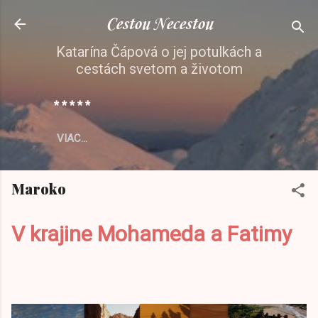
Preskočiť na hlavný obsah
Cestou Necestou
Katarína Čápová o jej potulkách a
cestách svetom a životom
* * * * *
VIAC…
Maroko
V krajine Mohameda a Fatimy