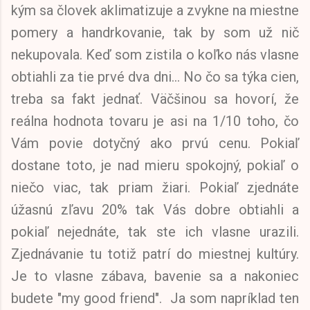
kým sa človek aklimatizuje a zvykne na miestne
pomery a handrkovanie, tak by som už nič
nekupovala. Keď som zistila o koľko nás vlasne
obtiahli za tie prvé dva dni... No čo sa týka cien,
treba sa fakt jednať. Väčšinou sa hovorí, že
reálna hodnota tovaru je asi na 1/10 toho, čo
Vám povie dotyčný ako prvú cenu. Pokiaľ
dostane toto, je nad mieru spokojný, pokiaľ o
niečo viac, tak priam žiari. Pokiaľ zjednáte
úžasnú zľavu 20% tak Vás dobre obtiahli a
pokiaľ nejednáte, tak ste ich vlasne urazili.
Zjednávanie tu totiž patrí do miestnej kultúry.
Je to vlasne zábava, bavenie sa a nakoniec
budete "my good friend". Ja som napríklad ten