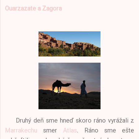
Ouarzazate a Zagora
Druhý deň sme hneď skoro ráno vyrážali z
Marrakechu
smer
Atlas
. Ráno sme ešte