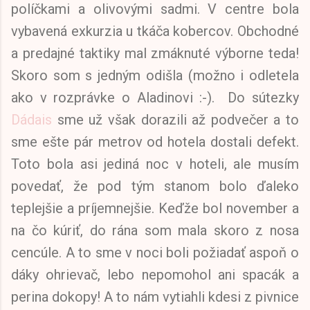
políčkami a olivovými sadmi. V centre bola
vybavená exkurzia u tkáča kobercov. Obchodné
a predajné taktiky mal zmáknuté výborne teda!
Skoro som s jedným odišla (možno i odletela
ako v rozprávke o Aladinovi :-). Do sútezky
Dádais
sme už však dorazili až podvečer a to
sme ešte pár metrov od hotela dostali defekt.
Toto bola asi jediná noc v hoteli, ale musím
povedať, že pod tým stanom bolo ďaleko
teplejšie a príjemnejšie. Keďže bol november a
na čo kúriť, do rána som mala skoro z nosa
cencúle. A to sme v noci boli požiadať aspoň o
dáky ohrievač, lebo nepomohol ani spacák a
perina dokopy! A to nám vytiahli kdesi z pivnice