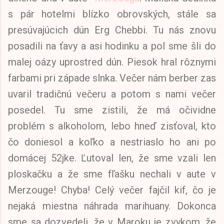
s pár hotelmi blízko obrovských, stále sa
presúvajúcich dún Erg Chebbi. Tu nás znovu
posadili na ťavy a asi hodinku a pol sme šli do
malej oázy uprostred dún. Piesok hral rôznymi
farbami pri západe slnka. Večer nám berber zas
uvaril tradičnú večeru a potom s nami večer
posedel. Tu sme zistili, že má očividne
problém s alkoholom, lebo hneď zisťoval, kto
čo doniesol a koľko a nestriaslo ho ani po
domácej 52jke. Ľutoval len, že sme vzali len
ploskačku a že sme fľašku nechali v aute v
Merzouge! Chyba! Celý večer fajčil kif, čo je
nejaká miestna náhrada marihuany. Dokonca
sme sa dozvedeli, že v Maroku je zvykom, že