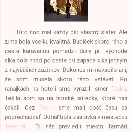
Túto noc mal každý pár vlastný šiater. Ale
zima bola vcelku kvalitná. Budíček skoro ráno a
cesta karavanou pomedzi duny pri východe
slka bola hneď po ceste pri západe slka jedným
z najväčších zážitkov. Dokonca mi nevadilo ani,
že som musela skoro ráno vstávať. Po
raňajkách na hoteli sme vyrazili smer
Todra
.
Tešila som sa na horské sútezky, ktoré nás
čakali. Cez
Todru
sme mali dosť času sa
poprechádzať. Odtiaľ bola zastávka v mestečku
Tenerhir
. Tu nás previedli miestni farmári