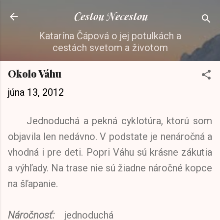
Preskočiť na hlavný obsah
Cestou Necestou
Katarína Čápová o jej potulkách a
cestách svetom a životom
Okolo Váhu
júna 13, 2012
Jednoduchá a pekná cyklotúra, ktorú som
objavila len nedávno. V podstate je nenáročná a
vhodná i pre deti. Popri Váhu sú krásne zákutia
a výhľady. Na trase nie sú žiadne náročné kopce
na šľapanie.
Náročnosť:
jednoduchá