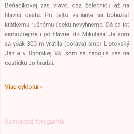
Beňadíkovej zas vľavo, cez želecnicu až na
hlavnú cestu. Pri tejto variante sa bohužiaľ
krátkemu rušnému úseku nevyhneme. Dá sa ísť
samozrejme i po hlavnej do Mikuláša. Ja som
sa však 300 m vrátila (doľava) smer Liptovský
Ján a v Uhorskej Vsi som sa napojila zas na
cestičku po hrádzi.
Viac cyklotúr»
Kompletná fotogaléria