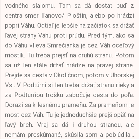
vodného slalomu. Tam sa dá dostať buď z
centra smer Iľanovo/ Ploštín, alebo po hrádzi
popri Váhu. Odtiaľ je lepšie na začiatok sa držať
ľavej strany Váhu proti prúdu. Pred tým, ako sa
do Váhu vlieva Smrečianka je cez Váh oceľový
mostík. Tu treba prejsť na druhú stranu. Potom
sa už len stále držať hrádze na pravej strane.
Prejde sa cesta v Okoličnom, potom v Uhorskej
Vsi. V Podtúrni si len treba držať stranu rieky a
za Podturňou trošku zabočuje cesta do poľa.
Dorazí sa k lesnému prameňu. Za prameňom je
most cez Váh. Tu je jednoduchšie prejš opäť na
ľavý breh. Vraj sa dá i druhou stranou, ale
nemám preskúmané, skúsila som a poblúdila...