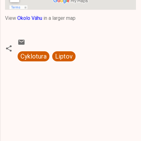
View
Okolo Váhu
in a larger map
Cyklotura
Liptov
K
o
m
e
n
t
á
r