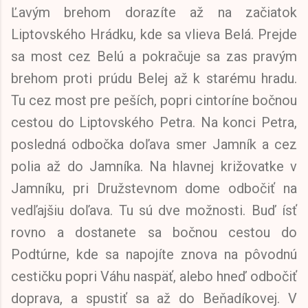
Ľavým brehom dorazíte až na začiatok
Liptovského Hrádku, kde sa vlieva Belá. Prejde
sa most cez Belú a pokračuje sa zas pravým
brehom proti prúdu Belej až k starému hradu.
Tu cez most pre peších, popri cintoríne bočnou
cestou do Liptovského Petra. Na konci Petra,
posledná odbočka doľava smer Jamník a cez
polia až do Jamníka. Na hlavnej križovatke v
Jamníku, pri Družstevnom dome odbočiť na
vedľajšiu doľava. Tu sú dve možnosti. Buď ísť
rovno a dostanete sa bočnou cestou do
Podtúrne, kde sa napojíte znova na pôvodnú
cestičku popri Váhu naspäť, alebo hneď odbočiť
doprava, a spustiť sa až do Beňadíkovej. V