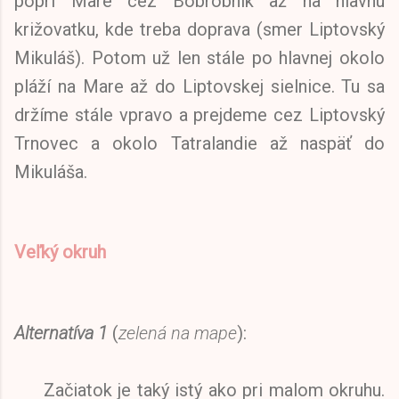
popri Mare cez Bobrobník až na hlavnú
križovatku, kde treba doprava (smer Liptovský
Mikuláš). Potom už len stále po hlavnej okolo
pláží na Mare až do Liptovskej sielnice. Tu sa
držíme stále vpravo a prejdeme cez Liptovský
Trnovec a okolo Tatralandie až naspäť do
Mikuláša.
Veľký okruh
Alternatíva 1
(
zelená na mape
):
Začiatok je taký istý ako pri malom okruhu.