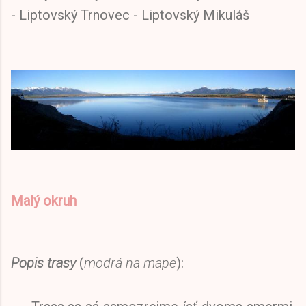
- Liptovský Trnovec - Liptovský Mikuláš
Malý okruh
Popis trasy
(
modrá na mape
):