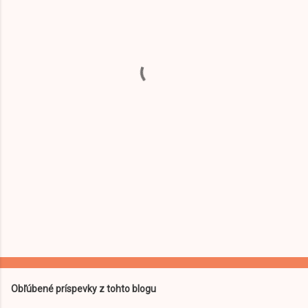
n
t
á
r
e
Obľúbené príspevky z tohto blogu