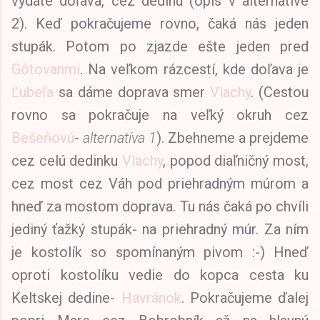
vydáte doľava, cez dedinu (opis v alternatíve
2). Keď pokračujeme rovno, čaká nás jeden
stupák. Potom po zjazde ešte jeden pred
Gôtovanmi
. Na veľkom rázcestí, kde doľava je
Ľubeľa
sa dáme doprava smer
Vlachy
. (Cestou
rovno sa pokračuje na veľký okruh cez
Bešeňovú
-
alternatíva 1
). Zbehneme a prejdeme
cez celú dedinku
Vlachy
, popod diaľničný most,
cez most cez Váh pod priehradným múrom a
hneď za mostom doprava. Tu nás čaká po chvíli
jediný ťažký stupák- na priehradný múr. Za ním
je kostolík so spomínaným pivom :-) Hneď
oproti kostolíku vedie do kopca cesta ku
Keltskej dedine-
Havránok
. Pokračujeme ďalej