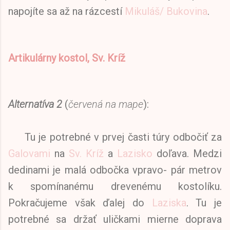
napojíte sa až na rázcestí
Mikuláš/ Bukovina
.
Artikulárny kostol, Sv. Kríž
Alternatíva 2
(
červená na mape
):
Tu je potrebné v prvej časti túry odbočiť za
Galovami
na
Sv. Kríž
a
Lazisko
doľava. Medzi
dedinami je malá odbočka vpravo- pár metrov
k spomínanému drevenému kostolíku.
Pokračujeme však ďalej do
Laziska
. Tu je
potrebné sa držať uličkami mierne doprava