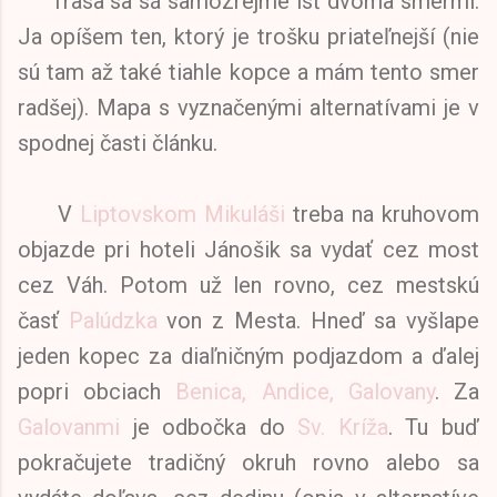
Trasa sa sá samozrejme ísť dvoma smermi.
Ja opíšem ten, ktorý je trošku priateľnejší (nie
sú tam až také tiahle kopce a mám tento smer
radšej). Mapa s vyznačenými alternatívami je v
spodnej časti článku.
V
Liptovskom Mikuláši
treba na kruhovom
objazde pri hoteli Jánošik sa vydať cez most
cez Váh. Potom už len rovno, cez mestskú
časť
Palúdzka
von z Mesta. Hneď sa vyšlape
jeden kopec za diaľničným podjazdom a ďalej
popri obciach
Benica, Andice, Galovany
. Za
Galovanmi
je odbočka do
Sv. Kríža
. Tu buď
pokračujete tradičný okruh rovno alebo sa