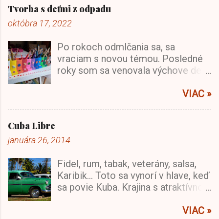
Tvorba s deťmi z odpadu
októbra 17, 2022
Po rokoch odmlčania sa, sa
vraciam s novou témou. Posledné
roky som sa venovala výchove detí
a budovaniu domu a domácnosti a
vytvorení domova. Po prvotnom
VIAC »
ošiali zo všetkých možností,
hračiek, hier a rád prišlo
Cuba Libre
vytriezvenie a zamyslenie sa, kam
januára 26, 2014
to tie moje deti smerujem... Pre
doplnenie, tri deti za 3,5 roka bolo
Fidel, rum, tabak, veterány, salsa,
dosť výživné :-) a hračiek a
Karibik... Toto sa vynorí v hlave, keď
darčekov sa z každej strany sypalo
sa povie Kuba. Krajina s atraktívnou
(3x!). Hračky všade, rozhádzané,
a zaujímavou polohou a ešte
poničené, knihy dotrhané... Ako z
zaujímavejšou krátkou históriou.
VIAC »
toho von? A vtedy mi svitlo...