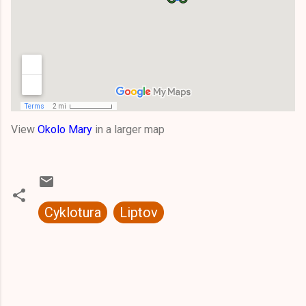
View
Okolo Mary
in a larger map
Cyklotura
Liptov
K
o
m
e