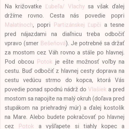
Na križovatke
Ľubeľa/ Vlachy
sa však ďalej
držíme rovno. Cesta nás povedie popri
Malatínoch
, popri
Partizánskej Ľupči
a tesne
pred nájazdami na diaľnicu treba odbočiť
vpravo (smer
Bešeňová
). Je potrebné sa držať
za mostom cez Váh rovno a stále po hlavnej.
Pod obcou
Potok
je ešte možnosť voľby na
cestu. Buď odbočiť z hlavnej cesty doprava na
cestu vedúcu strmo do kopca, ktorá Vás
povedie ponad spodnú nádrž do
Vlašiek
a pred
mostom sa napojíte na malý okruh (doľava pred
stupákom na priehradný múr) a ďalej kostolík
na Mare. Alebo budete pokračovať po hlavnej
cez
Potok
a vyšľapete si tiahly kopec a