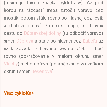
(tuším je tam i značka cyklotrasy). Až pod
horou na rázcastí treba zatočiť vpravo cez
mostík, potom stále rovno po hlavnej cez lesík
a chatovú oblasť. Potom sa napojí na hlavnú
cestu do
Dúbravskej doliny
(tu odbočiť vpravo)
smer
Dúbrava
a stále po hlavnej cez
Ľubeľu
až
na križovatku s hlavnou cestou č.18. Tu buď
rovno (pokračovanie v malom okruhu smer
Vlachy
) alebo doľava (pokračovanie vo veľkom
okruhu smer
Bešeňová
)
Viac cyklotúr»